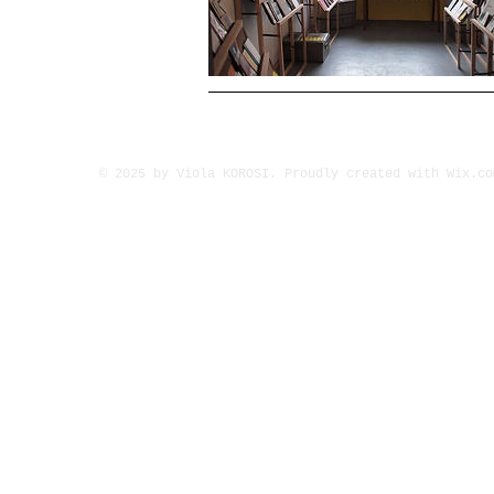
© 2025 by Viola KOROSI. Proudly created with
Wix.co